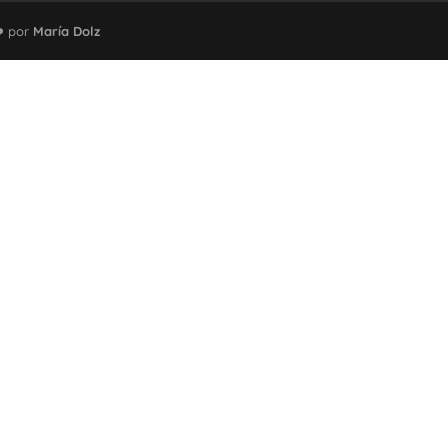
❤️ por
María Dolz